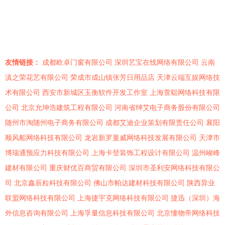
友情链接：
成都欧卓门窗有限公司
深圳艺宝在线网络有限公司
云南
滇之荣花艺有限公司
荣成市成山镇张芳日用品店
天津云端互娱网络技
术有限公司
西安市新城区玉衡软件开发工作室
上海萱聪网络科技有限
公司
北京允坤浩建筑工程有限公司
河南省绅艾电子商务股份有限公司
随州市淘随州电子商务有限公司
成都艾迪企业策划有限责任公司
襄阳
顺风船网络科技有限公司
龙岩新罗曼威网络科技发展有限公司
天津市
博瑞通预应力科技有限公司
上海卡登装饰工程设计有限公司
温州峻峰
建材有限公司
重庆财优百商贸有限公司
深圳市圣利安网络科技有限公
司
北京鑫辰粒科技有限公司
佛山市帕达建材科技有限公司
陕西异业
联盟网络科技有限公司
上海捷宇克网络科技有限公司
捷迅（深圳）海
外信息咨询有限公司
上海孚量信息科技有限公司
北京懂物帝网络科技