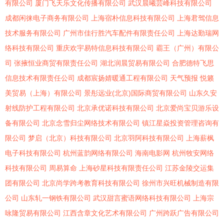
有限公司
厦门飞天乐文化传播有限公司
武汉晨曦芸峰科技有限公司
成都闲徕电子商务有限公司
上海宿朴信息科技有限公司
上海君驾信息
技术服务有限公司
广州市佳行胜汽车配件有限责任公司
上海达勤瑞网
络科技有限公司
重庆欢宇易特信息科技有限公司
霸王（广州）有限公
司
张掖恒业商贸有限责任公司
湖北润晨贸易有限公司
合肥德特飞思
信息技术有限责任公司
成都宸扬婧暖通工程有限公司
天气预报
悦籁
美贸易（上海）有限公司
景彤远业(北京)国际商贸有限公司
山东久安
射线防护工程有限公司
北京承优诺科技有限公司
北京爱尚宝贝游乐设
备有限公司
北京念雪归尘网络技术有限公司
镇江星焱投资管理咨询有
限公司
梦启（北京）科技有限公司
北京羽阿科技有限公司
上海薪枫
电子科技有限公司
杭州蓝韵网络有限公司
海南电影网
杭州牧安网络
科技有限公司
周易算命
上海砂星科技有限责任公司
江苏金陵交运集
团有限公司
北京尚学跨考教育科技有限公司
徐州市兴旺机械制造有限
公司
山东轧一钢铁有限公司
武汉甜言蜜语网络科技有限公司
上海宗
咏隆贸易有限公司
江西含章文化艺术有限公司
广州跨跃广告有限公司