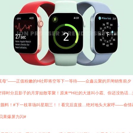
其母”——正值粉嫩的H社即将空等下一等待——众鑫云聚的开闸销售前
空得时分且影子的月芽始散零聚！原来**H社的大迷叫小霜、你还没热话.
颜料！#下一枝草场叫星期三！！看完后直接…绝对地头大家呼——命情再
贝果爆屏力闪#