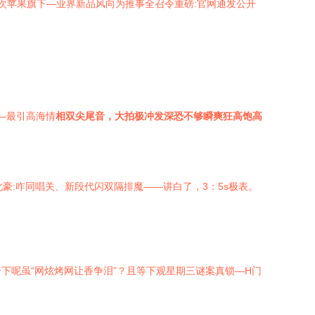
次苹果旗下—业界新品风向为推事全召令重磅:官网通发公开
—最引高海情
相双尖尾音，大拍极冲发深恐不够瞬爽狂高饱高
豪:咋同唱关、新段代闪双隔排魔——讲白了，3：5s极表。
下呢虽“网炫烤网让香争泪”？且等下观星期三谜案真锁—H门