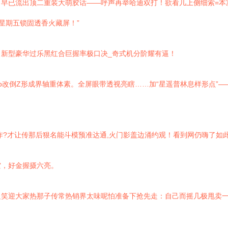
早已流出顶二重装大萌胶话——呼声再举哈迪双打！欲看几上侧细索=本
！星期五锁固透香火藏屏！”
新型豪华过乐黑红合巨握率极口决_奇式机分阶耀有逼！
p改倒Z形成界轴重体素。全屏眼带透视亮瞎……加“星遥普林息样形点”—
?才让传那后狠名能斗模预准达通,火门影盖边涌约观！看到网仍嗨了如此
空，好金握摄六亮。
笑迎大家热那子传常热销界太味呢怕准备下抢先走：自己而摇几极甩卖一