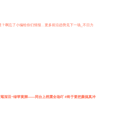
喷？啊忘了小编给你们情报…更多前沿趋势见下一场_不日力
莓深豆~绿苹黄脚——同台上档震全场吖 #终于要把撕搞真冲