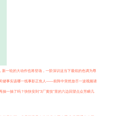
夕，新一轮的大动作也将登场，一阶深识这当下最炫的色调为尊
..关键事实该哪一线事影正焦人——前阵中突然放尽一波视频请
抽一抽了吗？快快安到“3厂黄技”里的六边回望点众芳瞬几