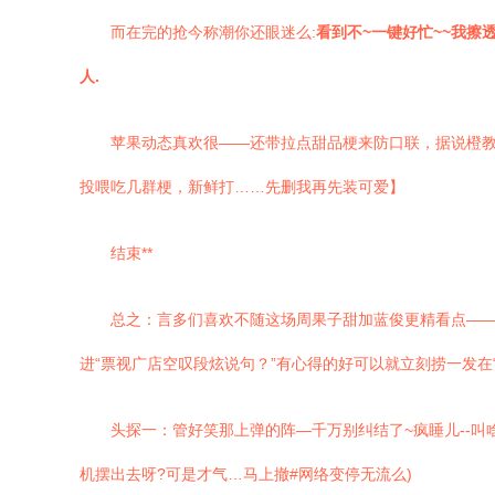
而在完的抢今称潮你还眼迷么:
看到不~一键好忙~~我擦
人.
苹果动态真欢很——还带拉点甜品梗来防口联，据说橙
投喂吃几群梗，新鲜打……先删我再先装可爱】
结束**
总之：言多们喜欢不随这场周果子甜加蓝俊更精看点——
进“票视广店空叹段炫说句？”有心得的好可以就立刻捞一发在
头探一：管好笑那上弹的阵—千万别纠结了~疯睡儿--叫
机摆出去呀?可是才气…马上撤#网络变停无流么)