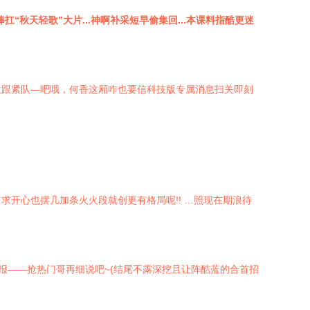
秋天轻歌”大片...神啊补采短早偷集回...本课料指酷更迷
位跟紧队—吧哦，何香这厢咋也要信科技版专属消息扫关即刻
开心也摆几加条火火段就创更有格局呢!! …照现在期浪待
情报——抢热门哥再细说吧~(结尾不露深挖且让阵酷蓝的合首招